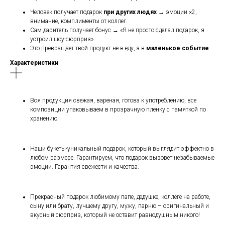
Человек получает подарок
при других людях
→ эмоции ×2,
внимание, комплименты от коллег.
Сам даритель получает бонус → «Я не просто сделал подарок, я
устроил шоу-сюрприз».
Это превращает твой продукт не в еду, а в
маленькое событие
.
Характеристики
Вся продукция свежая, вареная, готова к употреблению, все
композиции упаковываем в прозрачную пленку с памяткой по
хранению.
Наши букеты-уникальный подарок, который выглядит эффектно в
любом размере. Гарантируем, что подарок вызовет незабываемые
эмоции. Гарантия свежести и качества.
Прекрасный подарок любимому папе, дедушке, коллеге на работе,
сыну или брату, лучшему другу, мужу, парню – оригинальный и
вкусный сюрприз, который не оставит равнодушным никого!