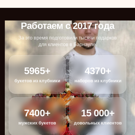
Работаем с 2017 года
За это время подготовили тысячи подарков
для клиентов в Барнауле.
5965+
4370+
букетов из клубники
наборов из клубники
7400+
15 000+
мужских букетов
довольных клиентов