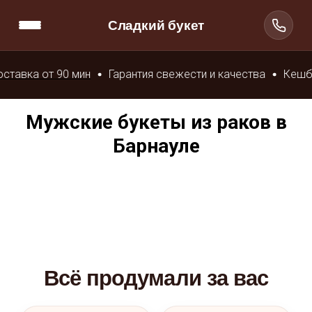
Сладкий букет
ин
Гарантия свежести и качества
Кешбэк с заказа до 
Мужские букеты из раков в
Барнауле
Всё продумали за вас