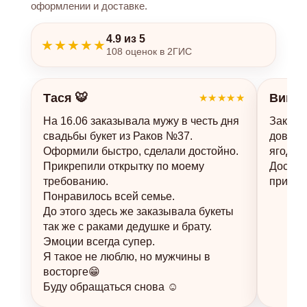
оформлении и доставке.
4.9 из 5
★★★★★
108 оценок в 2ГИС
Тася 🐯
Викто
★★★★★
На 16.06 заказывала мужу в честь дня
Заказы
свадьбы букет из Раков №37.
доволь
Оформили быстро, сделали достойно.
ягоды 
Прикрепили открытку по моему
Достав
требованию.
приеха
Понравилось всей семье.
До этого здесь же заказывала букеты
так же с раками дедушке и брату.
Эмоции всегда супер.
Я такое не люблю, но мужчины в
восторге😁
Буду обращаться снова ☺️