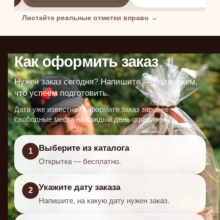
Листайте реальные отметки вправо →
Как оформить заказ
Нужен заказ сегодня? Напишите — подскажем,
что успеем подготовить.
Дата уже известна? Оформите заказ заранее —
свободные места на каждый день ограничены.
Выберите из каталога
1
Открытка
— бесплатно.
Укажите дату заказа
2
Напишите, на какую дату нужен заказ.