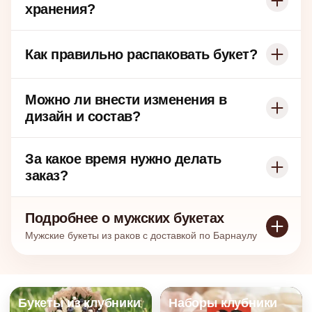
хранения?
Как правильно распаковать букет?
Можно ли внести изменения в
дизайн и состав?
За какое время нужно делать
заказ?
Подробнее о мужских букетах
Мужские букеты из раков с доставкой по Барнаулу
Каталог съедобных букетов и пода
Букеты из клубники
Наборы клубники