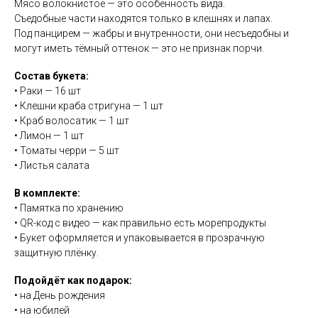
Мясо волокнистое — это особенность вида.
Съедобные части находятся только в клешнях и лапах.
Под панцирем — жабры и внутренности, они несъедобны и
могут иметь тёмный оттенок — это не признак порчи.
Состав букета:
• Раки — 16 шт
• Клешни краба стригуна — 1 шт
• Краб волосатик — 1 шт
• Лимон — 1 шт
• Томаты черри — 5 шт
• Листья салата
В комплекте:
• Памятка по хранению
• QR-код с видео — как правильно есть морепродукты
• Букет оформляется и упаковывается в прозрачную
защитную плёнку.
Подойдёт как подарок:
• на День рождения
• на юбилей