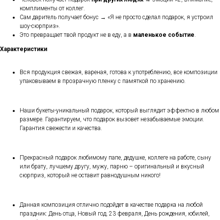
комплименты от коллег.
Сам даритель получает бонус → «Я не просто сделал подарок, я устроил
шоу-сюрприз».
Это превращает твой продукт не в еду, а в
маленькое событие
.
Характеристики
Вся продукция свежая, вареная, готова к употреблению, все композиции
упаковываем в прозрачную пленку с памяткой по хранению.
Наши букеты-уникальный подарок, который выглядит эффектно в любом
размере. Гарантируем, что подарок вызовет незабываемые эмоции.
Гарантия свежести и качества.
Прекрасный подарок любимому папе, дедушке, коллеге на работе, сыну
или брату, лучшему другу, мужу, парню – оригинальный и вкусный
сюрприз, который не оставит равнодушным никого!
Данная композиция отлично подойдет в качестве подарка на любой
праздник: День отца, Новый год, 23 февраля, День рождения, юбилей,