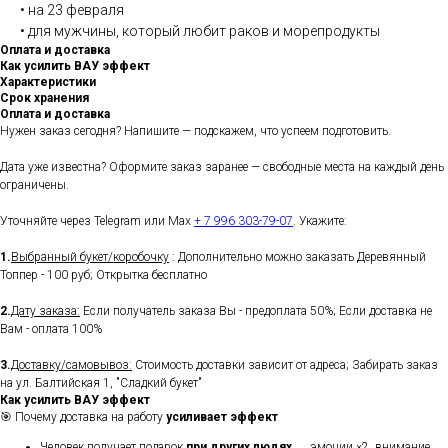
• на 23 февраля
• для мужчины, который любит раков и морепродукты
Оплата и доставка
Как усилить ВАУ эффект
Характеристики
Срок хранения
Оплата и доставка
Нужен заказ сегодня? Напишите — подскажем, что успеем подготовить.
Дата уже известна? Оформите заказ заранее — свободные места на каждый день
ограничены.
Уточняйте через Telegram или Max
+ 7 996 303-79-07
. Укажите:
1.
Выбранный букет/коробочку
: Дополнительно можно заказать Деревянный
Топпер - 100 руб; Открытка бесплатно
2.
Дату заказа:
Если получатель заказа Вы - предоплата 50%; Если доставка не
Вам - оплата 100%
3.
Доставку/самовывоз:
Стоимость доставки зависит от адреса; Забирать заказ
на ул. Балтийская 1, "Сладкий букет"
Как усилить ВАУ эффект
🎯 Почему доставка на работу
усиливает эффект
Человек получает подарок
при других людях
→ эмоции ×2, внимание,