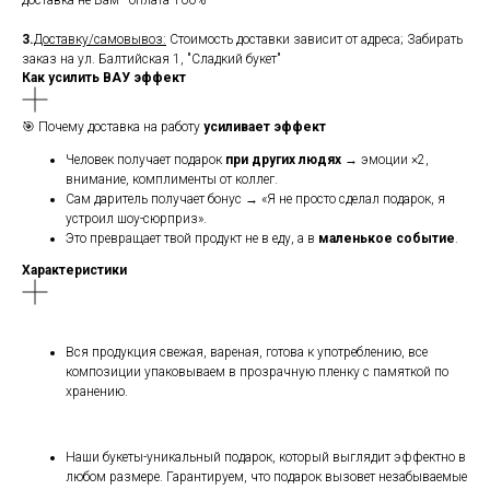
доставка не Вам - оплата 100%
3.
Доставку/самовывоз:
Стоимость доставки зависит от адреса; Забирать
заказ на ул. Балтийская 1, "Сладкий букет"
Как усилить ВАУ эффект
🎯 Почему доставка на работу
усиливает эффект
Человек получает подарок
при других людях
→ эмоции ×2,
внимание, комплименты от коллег.
Сам даритель получает бонус → «Я не просто сделал подарок, я
устроил шоу-сюрприз».
Это превращает твой продукт не в еду, а в
маленькое событие
.
Характеристики
Вся продукция свежая, вареная, готова к употреблению, все
композиции упаковываем в прозрачную пленку с памяткой по
хранению.
Наши букеты-уникальный подарок, который выглядит эффектно в
любом размере. Гарантируем, что подарок вызовет незабываемые