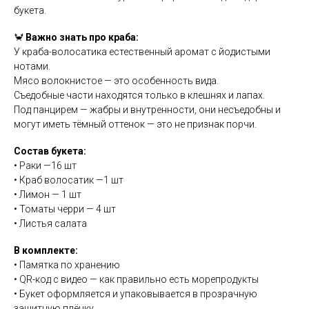
букета.
🦀
Важно знать про краба:
У краба-волосатика естественный аромат с йодистыми
нотами.
Мясо волокнистое — это особенность вида.
Съедобные части находятся только в клешнях и лапах.
Под панцирем — жабры и внутренности, они несъедобны и
могут иметь тёмный оттенок — это не признак порчи.
Состав букета:
• Раки —16 шт
• Краб волосатик —1 шт
• Лимон — 1 шт
• Томаты черри — 4 шт
• Листья салата
В комплекте:
• Памятка по хранению
• QR-код с видео — как правильно есть морепродукты
• Букет оформляется и упаковывается в прозрачную
защитную плёнку.