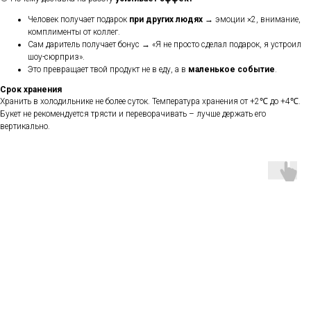
Человек получает подарок
при других людях
→ эмоции ×2, внимание,
комплименты от коллег.
Сам даритель получает бонус → «Я не просто сделал подарок, я устроил
шоу-сюрприз».
Это превращает твой продукт не в еду, а в
маленькое событие
.
Срок хранения
Хранить в холодильнике не более суток. Температура хранения от +2℃ до +4℃.
Букет не рекомендуется трясти и переворачивать – лучше держать его
вертикально.