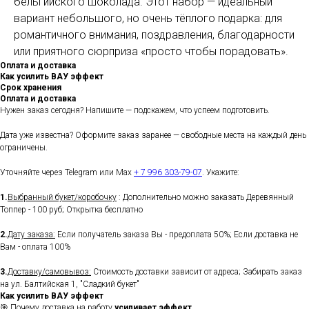
бельгийского шоколада. Этот набор — идеальный
вариант небольшого, но очень тёплого подарка: для
романтичного внимания, поздравления, благодарности
или приятного сюрприза «просто чтобы порадовать».
Оплата и доставка
Как усилить ВАУ эффект
Срок хранения
Оплата и доставка
Нужен заказ сегодня? Напишите — подскажем, что успеем подготовить.
Дата уже известна? Оформите заказ заранее — свободные места на каждый день
ограничены.
Уточняйте через Telegram или Max
+ 7 996 303-79-07
. Укажите:
1.
Выбранный букет/коробочку
: Дополнительно можно заказать Деревянный
Топпер - 100 руб; Открытка бесплатно
2.
Дату заказа:
Если получатель заказа Вы - предоплата 50%; Если доставка не
Вам - оплата 100%
3.
Доставку/самовывоз:
Стоимость доставки зависит от адреса; Забирать заказ
на ул. Балтийская 1, "Сладкий букет"
Как усилить ВАУ эффект
🎯 Почему доставка на работу
усиливает эффект