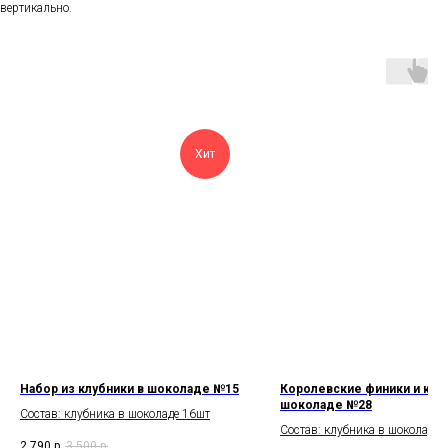
вертикально.
Хит
Набор из клубники в шоколаде №15
Королевские финики и клуб
шоколаде №28
Состав: клубника в шоколаде 16шт
Состав: клубника в шоколаде 
2 790
р.
3 500
р.