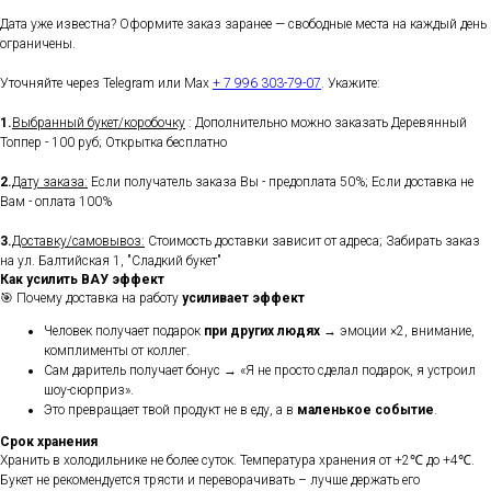
Дата уже известна? Оформите заказ заранее — свободные места на каждый день
ограничены.
Уточняйте через Telegram или Max
+ 7 996 303-79-07
. Укажите:
1.
Выбранный букет/коробочку
: Дополнительно можно заказать Деревянный
Топпер - 100 руб; Открытка бесплатно
2.
Дату заказа:
Если получатель заказа Вы - предоплата 50%; Если доставка не
Вам - оплата 100%
3.
Доставку/самовывоз:
Стоимость доставки зависит от адреса; Забирать заказ
на ул. Балтийская 1, "Сладкий букет"
Как усилить ВАУ эффект
🎯 Почему доставка на работу
усиливает эффект
Человек получает подарок
при других людях
→ эмоции ×2, внимание,
комплименты от коллег.
Сам даритель получает бонус → «Я не просто сделал подарок, я устроил
шоу-сюрприз».
Это превращает твой продукт не в еду, а в
маленькое событие
.
Срок хранения
Хранить в холодильнике не более суток. Температура хранения от +2℃ до +4℃.
Букет не рекомендуется трясти и переворачивать – лучше держать его