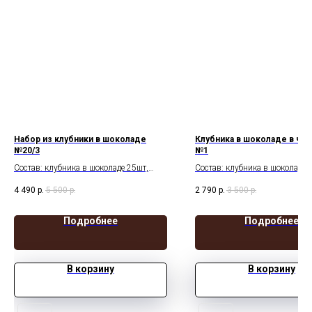
Набор из клубники в шоколаде
Клубника в шоколаде в чай
№20/3
№1
Состав: клубника в шоколаде 25шт,
Состав: клубника в шоколаде 
шоколадные фигурки
шоколадная чайная пара и ло
4 490
р.
5 500
р.
2 790
р.
3 500
р.
Крышка с вырезом сердце
Подробнее
Подробнее
В корзину
В корзину