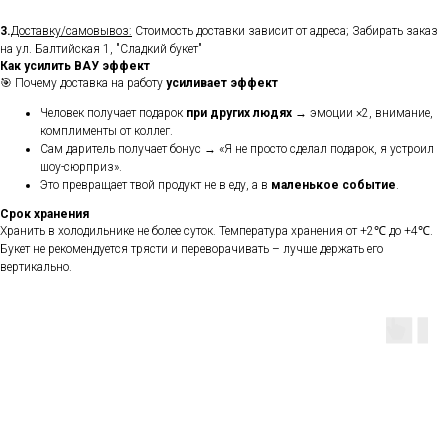
3.
Доставку/самовывоз:
Стоимость доставки зависит от адреса; Забирать заказ
на ул. Балтийская 1, "Сладкий букет"
Как усилить ВАУ эффект
🎯 Почему доставка на работу
усиливает эффект
Человек получает подарок
при других людях
→ эмоции ×2, внимание,
комплименты от коллег.
Сам даритель получает бонус → «Я не просто сделал подарок, я устроил
шоу-сюрприз».
Это превращает твой продукт не в еду, а в
маленькое событие
.
Срок хранения
Хранить в холодильнике не более суток. Температура хранения от +2℃ до +4℃.
Букет не рекомендуется трясти и переворачивать – лучше держать его
вертикально.