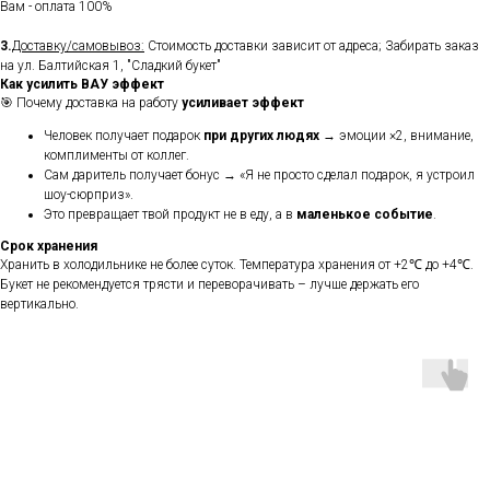
Вам - оплата 100%
3.
Доставку/самовывоз:
Стоимость доставки зависит от адреса; Забирать заказ
на ул. Балтийская 1, "Сладкий букет"
Как усилить ВАУ эффект
🎯 Почему доставка на работу
усиливает эффект
Человек получает подарок
при других людях
→ эмоции ×2, внимание,
комплименты от коллег.
Сам даритель получает бонус → «Я не просто сделал подарок, я устроил
шоу-сюрприз».
Это превращает твой продукт не в еду, а в
маленькое событие
.
Срок хранения
Хранить в холодильнике не более суток. Температура хранения от +2℃ до +4℃.
Букет не рекомендуется трясти и переворачивать – лучше держать его
вертикально.