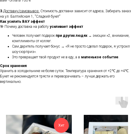
Вам - оплата 100%
3.
Доставку/самовывоз:
Стоимость доставки зависит от адреса; Забирать заказ
на ул. Балтийская 1, "Сладкий букет"
Как усилить ВАУ эффект
🎯 Почему доставка на работу
усиливает эффект
Человек получает подарок
при других людях
→ эмоции ×2, внимание,
комплименты от коллег.
Сам даритель получает бонус → «Я не просто сделал подарок, я устроил
шоу-сюрприз».
Это превращает твой продукт не в еду, а в
маленькое событие
.
Срок хранения
Хранить в холодильнике не более суток. Температура хранения от +2℃ до +4℃.
Букет не рекомендуется трясти и переворачивать – лучше держать его
вертикально.
Хит