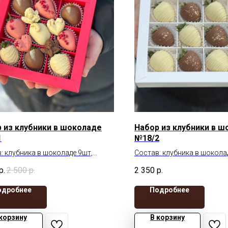
 из клубники в шоколаде
Набор из клубники в 
1
№18/2
: клубника в шоколаде 9шт,
Состав: клубника в шокола
адные фигурки
р.
2 500
р.
2 350
р.
 с вырезом сердце
одробнее
Подробнее
 корзину
В корзину