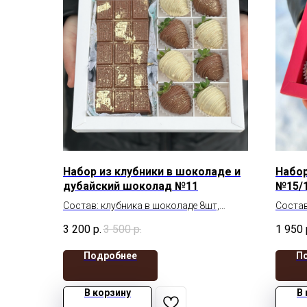
Набор из клубники в шоколаде и
Набор
дубайский шоколад №11
№15/
Состав: клубника в шоколаде 8шт,
Состав
дубайский шоколад
шокол
3 200
р.
3 500
р.
1 950
Крышка
Подробнее
П
В корзину
В