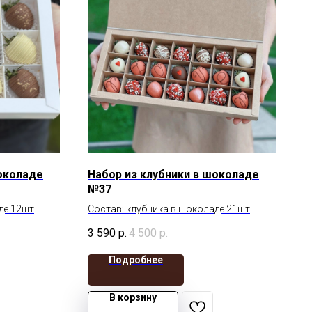
шоколаде
Набор из клубники в шоколаде
№37
де 12шт
Состав: клубника в шоколаде 21шт
3 590
р.
4 500
р.
Подробнее
В корзину