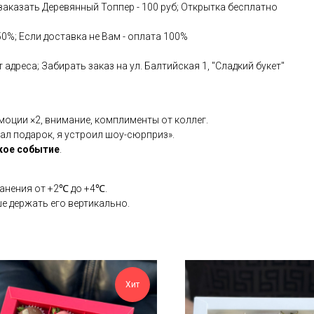
аказать Деревянный Топпер - 100 руб; Открытка бесплатно
50%; Если доставка не Вам - оплата 100%
адреса; Забирать заказ на ул. Балтийская 1, "Сладкий букет"
оции ×2, внимание, комплименты от коллег.
ал подарок, я устроил шоу-сюрприз».
кое событие
.
ранения от +2℃ до +4℃.
ше держать его вертикально.
Хит