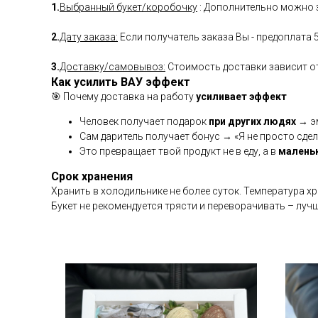
1.
Выбранный букет/коробочку
: Дополнительно можно з
2.
Дату заказа:
Если получатель заказа Вы - предоплата 
3.
Доставку/самовывоз:
Стоимость доставки зависит от 
Как усилить ВАУ эффект
🎯 Почему доставка на работу
усиливает эффект
Человек получает подарок
при других людях
→ эм
Сам даритель получает бонус → «Я не просто сдел
Это превращает твой продукт не в еду, а в
малень
Срок хранения
Хранить в холодильнике не более суток. Температура х
Букет не рекомендуется трясти и переворачивать – луч