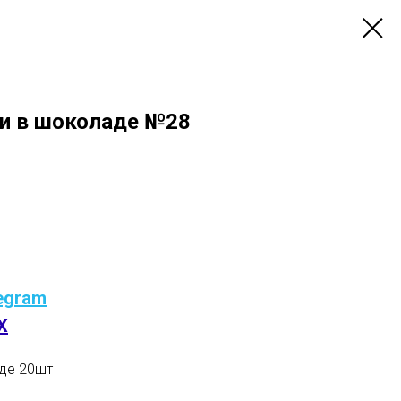
ки в шоколаде №28
egram
X
аде 20шт