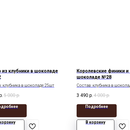
 из клубники в шоколаде
Королевские финики и 
2
шоколаде №28
: клубника в шоколаде 25шт
Состав: клубника в шокола
финики 10шт
р.
5 000
р.
3 490
р.
4 000
р.
одробнее
Подробнее
 корзину
В корзину