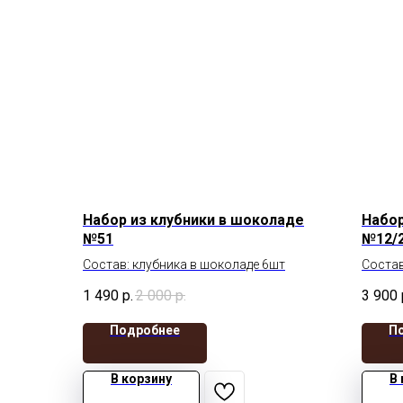
Набор из клубники в шоколаде
Набор
№51
№12/
Состав: клубника в шоколаде 6шт
Состав
1 490
р.
2 000
р.
3 900
Подробнее
П
В корзину
В