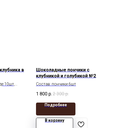
клубника в
Шоколадные пончики с
клубникой и голубикой №2
де 10шт,
Состав: пончики 6шт
1 800
р.
2 300
р.
Подробнее
В корзину