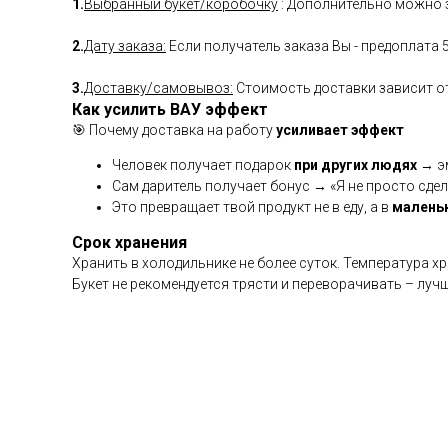
1.
Выбранный букет/коробочку
: Дополнительно можно з
2.
Дату заказа:
Если получатель заказа Вы - предоплата 
3.
Доставку/самовывоз:
Стоимость доставки зависит от 
Как усилить ВАУ эффект
🎯 Почему доставка на работу
усиливает эффект
Человек получает подарок
при других людях
→ эм
Сам даритель получает бонус → «Я не просто сдел
Это превращает твой продукт не в еду, а в
малень
Срок хранения
Хранить в холодильнике не более суток. Температура х
Букет не рекомендуется трясти и переворачивать – луч