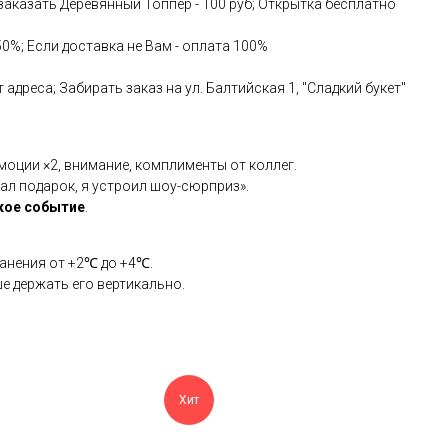
аказать Деревянный Топпер - 100 руб; Открытка бесплатно
50%; Если доставка не Вам - оплата 100%
адреса; Забирать заказ на ул. Балтийская 1, "Сладкий букет"
оции ×2, внимание, комплименты от коллег.
ал подарок, я устроил шоу-сюрприз».
кое событие
.
ранения от +2℃ до +4℃.
ше держать его вертикально.
Хит