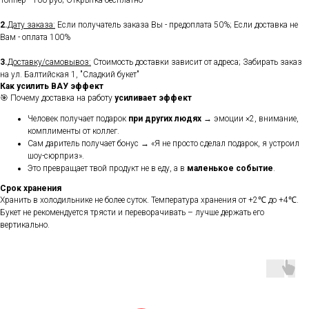
Топпер - 100 руб; Открытка бесплатно
2.
Дату заказа:
Если получатель заказа Вы - предоплата 50%; Если доставка не
Вам - оплата 100%
3.
Доставку/самовывоз:
Стоимость доставки зависит от адреса; Забирать заказ
на ул. Балтийская 1, "Сладкий букет"
Как усилить ВАУ эффект
🎯 Почему доставка на работу
усиливает эффект
Человек получает подарок
при других людях
→ эмоции ×2, внимание,
комплименты от коллег.
Сам даритель получает бонус → «Я не просто сделал подарок, я устроил
шоу-сюрприз».
Это превращает твой продукт не в еду, а в
маленькое событие
.
Срок хранения
Хранить в холодильнике не более суток. Температура хранения от +2℃ до +4℃.
Букет не рекомендуется трясти и переворачивать – лучше держать его
вертикально.