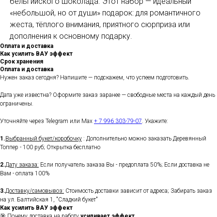
бельгийского шоколада. Этот набор — идеальный
«небольшой, но от души» подарок: для романтичного
жеста, тёплого внимания, приятного сюрприза или
дополнения к основному подарку.
Оплата и доставка
Как усилить ВАУ эффект
Срок хранения
Оплата и доставка
Нужен заказ сегодня? Напишите — подскажем, что успеем подготовить.
Дата уже известна? Оформите заказ заранее — свободные места на каждый день
ограничены.
Уточняйте через Telegram или Max
+ 7 996 303-79-07
. Укажите:
1.
Выбранный букет/коробочку
: Дополнительно можно заказать Деревянный
Топпер - 100 руб; Открытка бесплатно
2.
Дату заказа:
Если получатель заказа Вы - предоплата 50%; Если доставка не
Вам - оплата 100%
3.
Доставку/самовывоз:
Стоимость доставки зависит от адреса; Забирать заказ
на ул. Балтийская 1, "Сладкий букет"
Как усилить ВАУ эффект
🎯 Почему доставка на работу
усиливает эффект