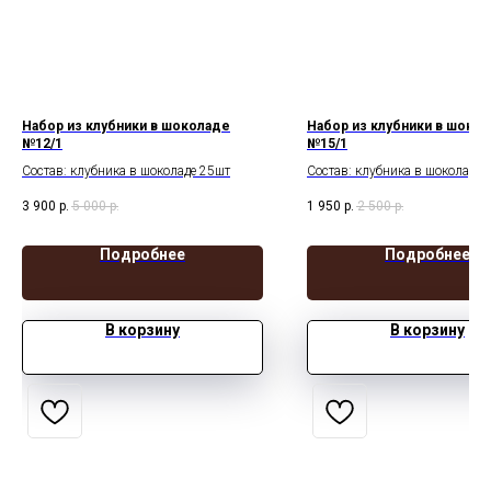
Набор из клубники в шоколаде
Набор из клубники в шоко
№12/1
№15/1
Состав: клубника в шоколаде 25шт
Состав: клубника в шоколаде 
шоколадные фигурки
3 900
р.
5 000
р.
1 950
р.
2 500
р.
Крышка с вырезом сердце
Подробнее
Подробнее
В корзину
В корзину