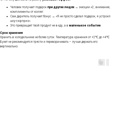
Человек получает подарок
при других людях
→ эмоции ×2, внимание,
комплименты от коллег.
Сам даритель получает бонус → «Я не просто сделал подарок, я устроил
шоу-сюрприз».
Это превращает твой продукт не в еду, а в
маленькое событие
.
Срок хранения
Хранить в холодильнике не более суток. Температура хранения от +2℃ до +4℃.
Букет не рекомендуется трясти и переворачивать – лучше держать его
вертикально.