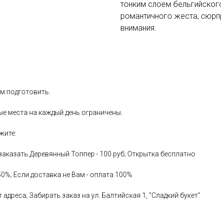
тонким слоем бельгийског
романтичного жеста, сюрпр
внимания.
ем подготовить.
ые места на каждый день ограничены.
ажите:
аказать Деревянный Топпер - 100 руб; Открытка бесплатно
50%; Если доставка не Вам - оплата 100%
адреса; Забирать заказ на ул. Балтийская 1, "Сладкий букет"