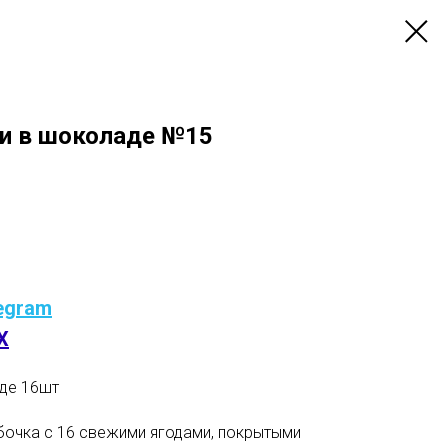
ки в шоколаде №15
egram
X
аде 16шт
бочка с 16 свежими ягодами, покрытыми