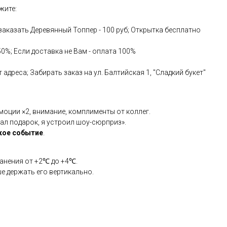
ажите:
аказать Деревянный Топпер - 100 руб; Открытка бесплатно
50%; Если доставка не Вам - оплата 100%
адреса; Забирать заказ на ул. Балтийская 1, "Сладкий букет"
оции ×2, внимание, комплименты от коллег.
ал подарок, я устроил шоу-сюрприз».
кое событие
.
ранения от +2℃ до +4℃.
ше держать его вертикально.