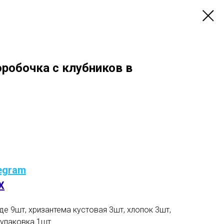
оробочка с клубников в
egram
X
де 9шт, хризантема кустовая 3шт, хлопок 3шт,
 упаковка 1шт