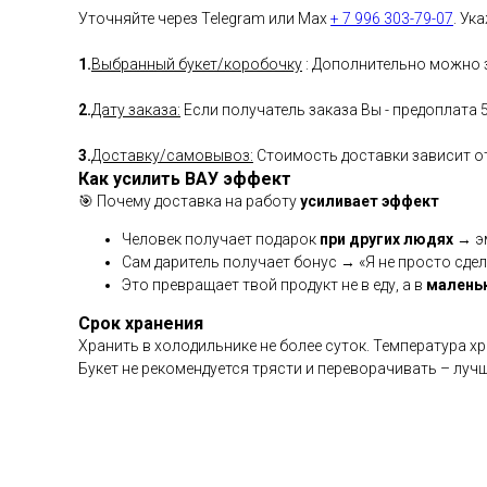
Уточняйте через Telegram или Max
+ 7 996 303-79-07
. Ук
1.
Выбранный букет/коробочку
: Дополнительно можно з
2.
Дату заказа:
Если получатель заказа Вы - предоплата 
3.
Доставку/самовывоз:
Стоимость доставки зависит от 
Как усилить ВАУ эффект
🎯 Почему доставка на работу
усиливает эффект
Человек получает подарок
при других людях
→ эм
Сам даритель получает бонус → «Я не просто сдел
Это превращает твой продукт не в еду, а в
малень
Срок хранения
Хранить в холодильнике не более суток. Температура х
Букет не рекомендуется трясти и переворачивать – луч