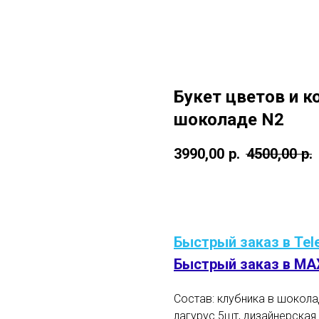
Букет цветов и к
шоколаде N2
3990,00
р.
4500,00
р.
В корзину
Быстрый заказ в Tel
Быстрый заказ в MA
Состав: клубника в шокола
лагурус 5шт, дизайнерская