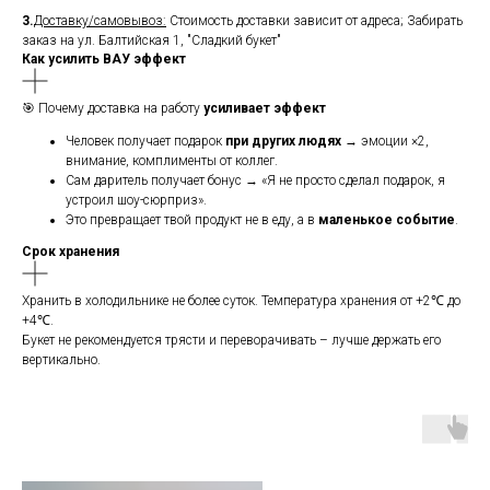
3.
Доставку/самовывоз:
Стоимость доставки зависит от адреса; Забирать
заказ на ул. Балтийская 1, "Сладкий букет"
Как усилить ВАУ эффект
🎯 Почему доставка на работу
усиливает эффект
Человек получает подарок
при других людях
→ эмоции ×2,
внимание, комплименты от коллег.
Сам даритель получает бонус → «Я не просто сделал подарок, я
устроил шоу-сюрприз».
Это превращает твой продукт не в еду, а в
маленькое событие
.
Срок хранения
Хранить в холодильнике не более суток. Температура хранения от +2℃ до
+4℃.
Букет не рекомендуется трясти и переворачивать – лучше держать его
вертикально.