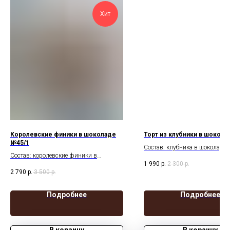
Хит
Королевские финики в шоколаде
Торт из клубники в шокола
№45/1
Состав: клубника в шоколаде 
Состав: королевские финики в
свечка
1 990
р.
2 300
р.
шоколаде 16шт с орехами грецкий,
2 790
р.
3 500
р.
миндаль, фундук
Подробнее
Подробнее