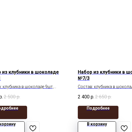
 из клубники в шоколаде
Набор из клубники в 
1
№7/3
: клубника в шоколаде 9шт,
Состав: клубника в шокола
адные фигурки
шоколадные фигурки
р.
2 500
р.
2 400
р.
2 650
р.
 с вырезом сердце
одробнее
Подробнее
 корзину
В корзину