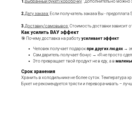
1.
Выбранный букет/коробочку
: Дополнительно можно з
2.
Дату заказа:
Если получатель заказа Вы - предоплата 
3.
Доставку/самовывоз:
Стоимость доставки зависит от 
Как усилить ВАУ эффект
🎯 Почему доставка на работу
усиливает эффект
Человек получает подарок
при других людях
→ эм
Сам даритель получает бонус → «Я не просто сдел
Это превращает твой продукт не в еду, а в
малень
Срок хранения
Хранить в холодильнике не более суток. Температура х
Букет не рекомендуется трясти и переворачивать – луч