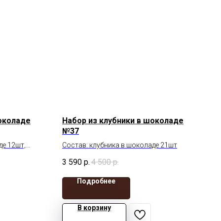
шоколаде
Набор из клубники в шоколаде
№37
де 12шт,
Состав: клубника в шоколаде 21шт
3 590
р.
4 500
р.
Подробнее
В корзину