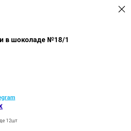
ки в шоколаде №18/1
egram
X
аде 12шт