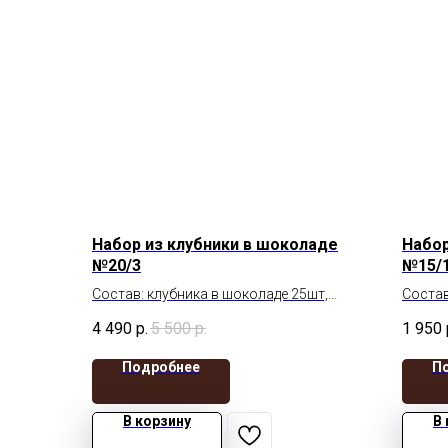
Набор из клубники в шоколаде
Набор
№20/3
№15/
Состав: клубника в шоколаде 25шт,
Состав
шоколадные фигурки
шокол
4 490
р.
5 500
р.
1 950
Крышка с вырезом сердце
Крышка
Подробнее
П
В корзину
В