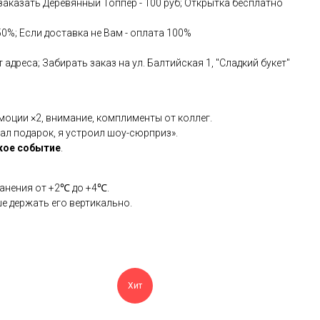
аказать Деревянный Топпер - 100 руб; Открытка бесплатно
50%; Если доставка не Вам - оплата 100%
адреса; Забирать заказ на ул. Балтийская 1, "Сладкий букет"
оции ×2, внимание, комплименты от коллег.
ал подарок, я устроил шоу-сюрприз».
кое событие
.
ранения от +2℃ до +4℃.
ше держать его вертикально.
Хит