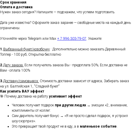
Срок хранения
Оплата и доставка
Нужен заказ сегодня? Напишите — подскажем, что успеем подготовить.
Дата уже известна? Оформите заказ заранее — свободные места на каждый день
ограничены.
Уточняйте через Telegram или Max
+ 7 996 303-79-07
. Укажите:
1.
Выбранный букет/коробочку
: Дополнительно можно заказать Деревянный
Топпер - 100 руб; Открытка бесплатно
2.
Дату заказа:
Если получатель заказа Вы - предоплата 50%; Если доставка не
Вам - оплата 100%
3.
Доставку/самовывоз:
Стоимость доставки зависит от адреса; Забирать заказ
на ул. Балтийская 1, "Сладкий букет"
Как усилить ВАУ эффект
🎯 Почему доставка на работу
усиливает эффект
Человек получает подарок
при других людях
→ эмоции ×2, внимание,
комплименты от коллег.
Сам даритель получает бонус → «Я не просто сделал подарок, я устроил
шоу-сюрприз».
Это превращает твой продукт не в еду, а в
маленькое событие
.