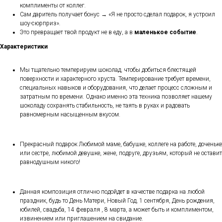
комплименты от коллег.
Сам даритель получает бонус → «Я не просто сделал подарок, я устроил
шоу-сюрприз».
Это превращает твой продукт не в еду, а в
маленькое событие
.
Характеристики
Мы тщательно темперируем шоколад, чтобы добиться блестящей
поверхности и характерного хруста. Темперирование требует времени,
специальных навыков и оборудования, что делает процесс сложным и
затратным по времени. Однако именно эта техника позволяет нашему
шоколаду сохранять стабильность, не таять в руках и радовать
равномерным насыщенным вкусом.
Прекрасный подарок Любимой маме, бабушке, коллеге на работе, доченьке
или сестре, любимой девушке, жене, подруге, друзьям, который не оставит
равнодушным никого!
Данная композиция отлично подойдет в качестве подарка на любой
праздник, будь то День Матери, Новый Год, 1 сентября, День рождения,
юбилей, свадьба, 14 февраля , 8 марта, а может быть и комплиментом,
извинением или приглашением на свидание.