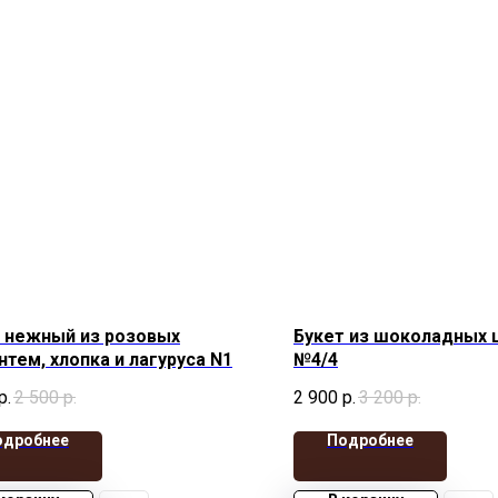
 нежный из розовых
Букет из шоколадных 
нтем, хлопка и лагуруса N1
№4/4
р.
2 500
р.
2 900
р.
3 200
р.
одробнее
Подробнее