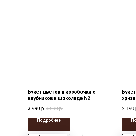
Букет цветов и коробочка с
Букет
клубников в шоколаде N2
хриза
3 990
р.
4 500
р.
2 190
Подробнее
П