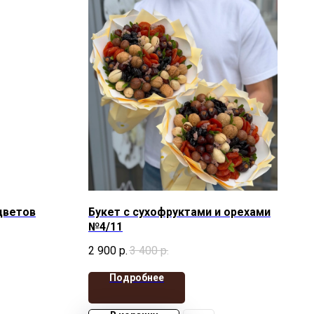
цветов
Букет с сухофруктами и орехами
№4/11
2 900
р.
3 400
р.
Подробнее