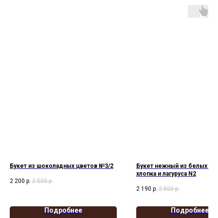
Букет из шоколадных цветов №3/2
Букет нежный из белых хр
хлопка и лагуруса N2
2 200
р.
2 500
р.
2 190
р.
2 500
р.
Подробнее
Подробнее