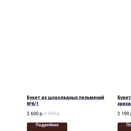
Букет из шоколадных пельмений
Букет
№6/1
хриза
2 600
р.
2 900
р.
2 190
Подробнее
П