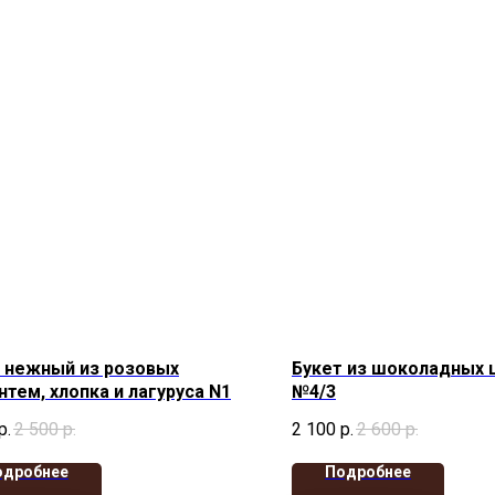
 нежный из розовых
Букет из шоколадных 
нтем, хлопка и лагуруса N1
№4/3
р.
2 500
р.
2 100
р.
2 600
р.
одробнее
Подробнее