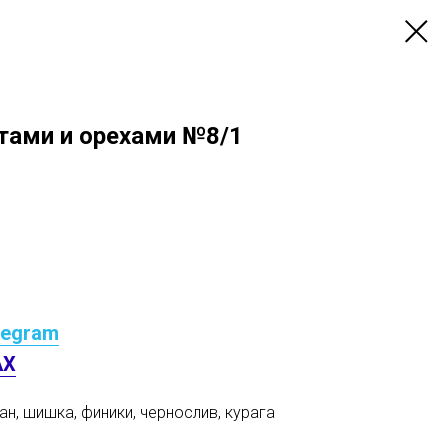
ктами и орехами №8/1
legram
AX
ан, шишка, финики, чернослив, курага