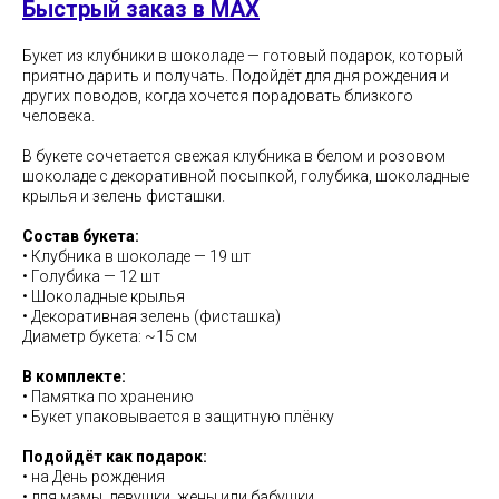
Быстрый заказ в MAX
Букет из клубники в шоколаде — готовый подарок, который
приятно дарить и получать. Подойдёт для дня рождения и
других поводов, когда хочется порадовать близкого
человека.
В букете сочетается свежая клубника в белом и розовом
шоколаде с декоративной посыпкой, голубика, шоколадные
крылья и зелень фисташки.
Состав букета:
• Клубника в шоколаде — 19 шт
• Голубика — 12 шт
• Шоколадные крылья
• Декоративная зелень (фисташка)
Диаметр букета: ~15 см
В комплекте:
• Памятка по хранению
• Букет упаковывается в защитную плёнку
Подойдёт как подарок:
• на День рождения
• для мамы, девушки, жены или бабушки