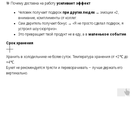
🎯 Почему доставка на работу
усиливает эффект
Человек получает подарок
при других людях
→ эмоции ×2,
внимание, комплименты от коллег.
Сам даритель получает бонус → «Я не просто сделал подарок, я
устроил шоу-сюрприз».
Это превращает твой продукт не в еду, а в
маленькое событие
.
Срок хранения
Хранить в холодильнике не более суток. Температура хранения от +2℃ до
+4℃.
Букет не рекомендуется трясти и переворачивать – лучше держать его
вертикально.