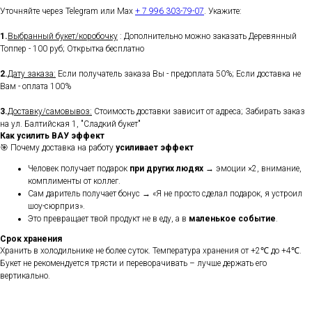
Уточняйте через Telegram или Max
+ 7 996 303-79-07
. Укажите:
1.
Выбранный букет/коробочку
: Дополнительно можно заказать Деревянный
Топпер - 100 руб; Открытка бесплатно
2.
Дату заказа:
Если получатель заказа Вы - предоплата 50%; Если доставка не
Вам - оплата 100%
3.
Доставку/самовывоз:
Стоимость доставки зависит от адреса; Забирать заказ
на ул. Балтийская 1, "Сладкий букет"
Как усилить ВАУ эффект
🎯 Почему доставка на работу
усиливает эффект
Человек получает подарок
при других людях
→ эмоции ×2, внимание,
комплименты от коллег.
Сам даритель получает бонус → «Я не просто сделал подарок, я устроил
шоу-сюрприз».
Это превращает твой продукт не в еду, а в
маленькое событие
.
Срок хранения
Хранить в холодильнике не более суток. Температура хранения от +2℃ до +4℃.
Букет не рекомендуется трясти и переворачивать – лучше держать его
вертикально.