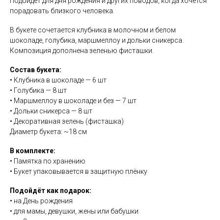
Подойдёт для дня рождения и других поводов, когда хочется
порадовать близкого человека.
В букете сочетается клубника в молочном и белом
шоколаде, голубика, маршмеллоу и дольки сникерса.
Композиция дополнена зеленью фисташки.
Состав букета:
• Клубника в шоколаде — 6 шт
• Голубика — 8 шт
• Маршмеллоу в шоколаде и без — 7 шт
• Дольки сникерса — 8 шт
• Декоративная зелень (фисташка)
Диаметр букета: ~18 см
В комплекте:
• Памятка по хранению
• Букет упаковывается в защитную плёнку
Подойдёт как подарок:
• на День рождения
• для мамы, девушки, жены или бабушки