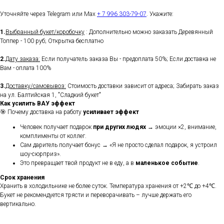
Уточняйте через Telegram или Max
+ 7 996 303-79-07
. Укажите:
1.
Выбранный букет/коробочку
: Дополнительно можно заказать Деревянный
Топпер - 100 руб; Открытка бесплатно
2.
Дату заказа:
Если получатель заказа Вы - предоплата 50%; Если доставка не
Вам - оплата 100%
3.
Доставку/самовывоз:
Стоимость доставки зависит от адреса; Забирать заказ
на ул. Балтийская 1, "Сладкий букет"
Как усилить ВАУ эффект
🎯 Почему доставка на работу
усиливает эффект
Человек получает подарок
при других людях
→ эмоции ×2, внимание,
комплименты от коллег.
Сам даритель получает бонус → «Я не просто сделал подарок, я устроил
шоу-сюрприз».
Это превращает твой продукт не в еду, а в
маленькое событие
.
Срок хранения
Хранить в холодильнике не более суток. Температура хранения от +2℃ до +4℃.
Букет не рекомендуется трясти и переворачивать – лучше держать его
вертикально.