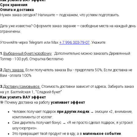
Как усилить ВАУ эффект
Срок хранения
Оплата и доставка
Нужен заказ сегодня? Напишите — подскажем, что успеем подготовить.
Дата уже известна? Оформите заказ заранее — свободные места на каждый день
ограничены.
Уточняйте через Telegram или Max
+ 7 996 303-79-07
. Укажите:
1.
Выбранный букет/коробочку
: Дополнительно можно заказать Деревянный
Топпер - 100 руб; Открытка бесплатно
2.
Дату заказа:
Если получатель заказа Вы - предоплата 50%; Если доставка не
Вам - оплата 100%
3.
Доставку/самовывоз:
Стоимость доставки зависит от адреса; Забирать заказ
на ул. Балтийская 1, "Сладкий букет"
Как усилить ВАУ эффект
🎯 Почему доставка на работу
усиливает эффект
Человек получает подарок
при других людях
→ эмоции ×2, внимание,
комплименты от коллег.
Сам даритель получает бонус → «Я не просто сделал подарок, я устроил
шоу-сюрприз».
Это превращает твой продукт не в еду, а в
маленькое событие
.