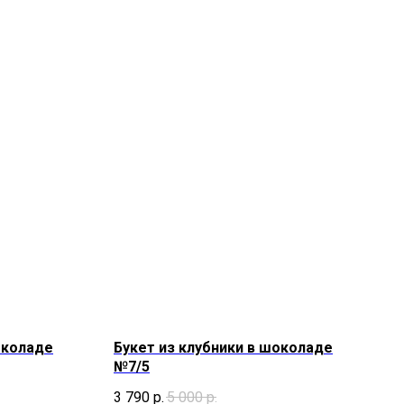
околаде
Букет из клубники в шоколаде
№7/5
3 790
р.
5 000
р.