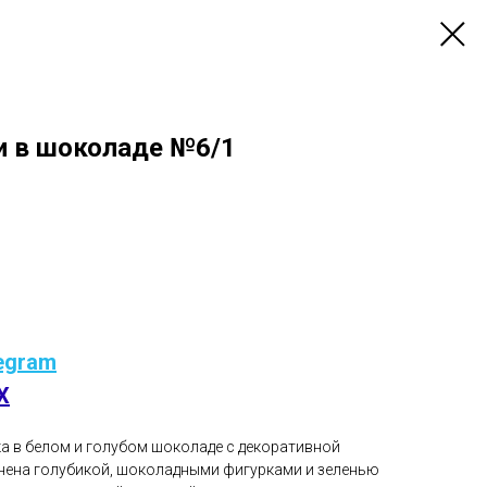
ки в шоколаде №6/1
egram
X
ка в белом и голубом шоколаде с декоративной
нена голубикой, шоколадными фигурками и зеленью