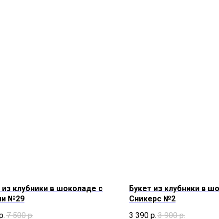
 из клубники в шоколаде с
Букет из клубники в ш
ми №29
Сникерс №2
р.
7 500
р.
3 390
р.
3 900
р.