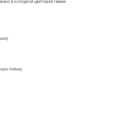
жано в холодной цветовой гамме.
т
шка)
тную плёнку