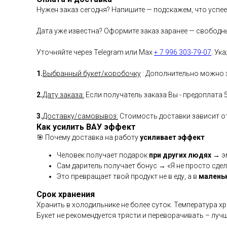
Нужен заказ сегодня? Напишите — подскажем, что успе
Дата уже известна? Оформите заказ заранее — свободн
Уточняйте через Telegram или Max
+ 7 996 303-79-07
. Ук
1.
Выбранный букет/коробочку
: Дополнительно можно з
2.
Дату заказа:
Если получатель заказа Вы - предоплата 
3.
Доставку/самовывоз:
Стоимость доставки зависит от 
Как усилить ВАУ эффект
🎯 Почему доставка на работу
усиливает эффект
Человек получает подарок
при других людях
→ эм
Сам даритель получает бонус → «Я не просто сдел
Это превращает твой продукт не в еду, а в
малень
Срок хранения
Хранить в холодильнике не более суток. Температура х
Букет не рекомендуется трясти и переворачивать – луч