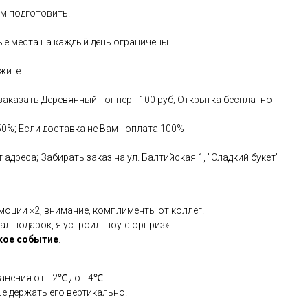
ем подготовить.
ые места на каждый день ограничены.
ажите:
аказать Деревянный Топпер - 100 руб; Открытка бесплатно
50%; Если доставка не Вам - оплата 100%
адреса; Забирать заказ на ул. Балтийская 1, "Сладкий букет"
оции ×2, внимание, комплименты от коллег.
ал подарок, я устроил шоу-сюрприз».
кое событие
.
ранения от +2℃ до +4℃.
ше держать его вертикально.