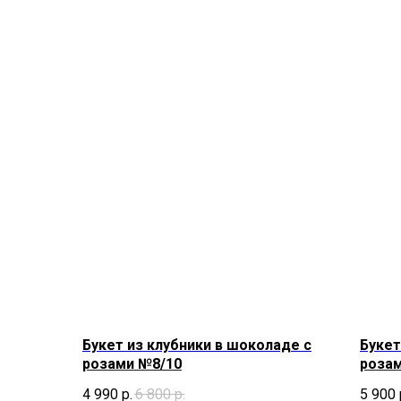
Букет из клубники в шоколаде с
Букет
розами №8/10
роза
4 990
р.
6 800
р.
5 900