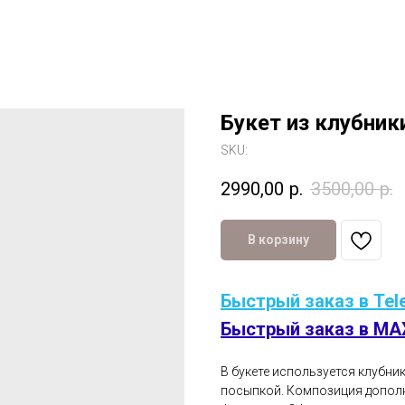
Букет из клубни
SKU:
2990,00
р.
3500,00
р.
В корзину
Быстрый заказ в Tel
Быстрый заказ в MA
В букете используется клубни
посыпкой. Композиция допол