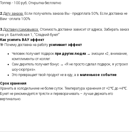
Топпер - 100 руб; Открытка бесплатно
2.
Дату заказа:
Если получатель заказа Вы - предоплата 50%; Если доставка не
Вам - оплата 100%
3.
Доставку/самовывоз:
Стоимость доставки зависит от адреса; Забирать заказ
на ул. Балтийская 1, "Сладкий букет"
Как усилить ВАУ эффект
🎯 Почему доставка на работу
усиливает эффект
Человек получает подарок
при других людях
→ эмоции ×2, внимание,
комплименты от коллег.
Сам даритель получает бонус → «Я не просто сделал подарок, я устроил
шоу-сюрприз».
Это превращает твой продукт не в еду, а в
маленькое событие
.
Срок хранения
Хранить в холодильнике не более суток. Температура хранения от +2℃ до +4℃.
Букет не рекомендуется трясти и переворачивать – лучше держать его
вертикально.