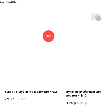
вертикально.
Хит
Букет из клубники в шоколаде №3/2
Букет из клубники в шокол
розами №8/10
2 990
р.
3 500
р.
4 990
р.
6 800
р.