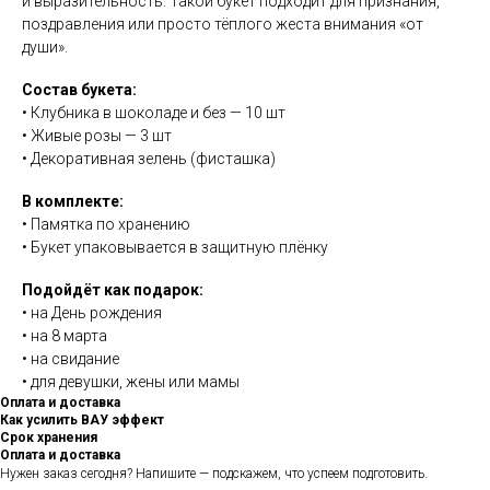
и выразительность. Такой букет подходит для признания,
поздравления или просто тёплого жеста внимания «от
души».
Состав букета:
• Клубника в шоколаде и без — 10 шт
• Живые розы — 3 шт
• Декоративная зелень (фисташка)
В комплекте:
• Памятка по хранению
• Букет упаковывается в защитную плёнку
Подойдёт как подарок:
• на День рождения
• на 8 марта
• на свидание
• для девушки, жены или мамы
Оплата и доставка
Как усилить ВАУ эффект
Срок хранения
Оплата и доставка
Нужен заказ сегодня? Напишите — подскажем, что успеем подготовить.