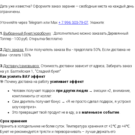
Дата уже известна? Оформите заказ заранее — свободные места на каждый день
ограничены.
Уточняйте через Telegram или Max
+ 7 996 303-79-07
. Укажите:
1.
Выбранный букет/коробочку
: Дополнительно можно заказать Деревянный
Топпер - 100 руб; Открытка бесплатно
2.
Дату заказа:
Если получатель заказа Вы - предоплата 50%; Если доставка не
Вам - оплата 100%
3.
Доставку/самовывоз:
Стоимость доставки зависит от адреса; Забирать заказ
на ул. Балтийская 1, "Сладкий букет"
Как усилить ВАУ эффект
🎯 Почему доставка на работу
усиливает эффект
Человек получает подарок
при других людях
→ эмоции ×2, внимание,
комплименты от коллег.
Сам даритель получает бонус → «Я не просто сделал подарок, я устроил
шоу-сюрприз».
Это превращает твой продукт не в еду, а в
маленькое событие
.
Срок хранения
Хранить в холодильнике не более суток. Температура хранения от +2℃ до +4℃.
Букет не рекомендуется трясти и переворачивать – лучше держать его