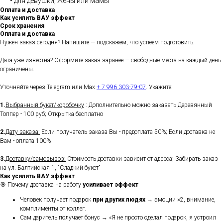
• для девушки, жены или мамы
Оплата и доставка
Как усилить ВАУ эффект
Срок хранения
Оплата и доставка
Нужен заказ сегодня? Напишите — подскажем, что успеем подготовить.
Дата уже известна? Оформите заказ заранее — свободные места на каждый день
ограничены.
Уточняйте через Telegram или Max
+ 7 996 303-79-07
. Укажите:
1.
Выбранный букет/коробочку
: Дополнительно можно заказать Деревянный
Топпер - 100 руб; Открытка бесплатно
2.
Дату заказа:
Если получатель заказа Вы - предоплата 50%; Если доставка не
Вам - оплата 100%
3.
Доставку/самовывоз:
Стоимость доставки зависит от адреса; Забирать заказ
на ул. Балтийская 1, "Сладкий букет"
Как усилить ВАУ эффект
🎯 Почему доставка на работу
усиливает эффект
Человек получает подарок
при других людях
→ эмоции ×2, внимание,
комплименты от коллег.
Сам даритель получает бонус → «Я не просто сделал подарок, я устроил